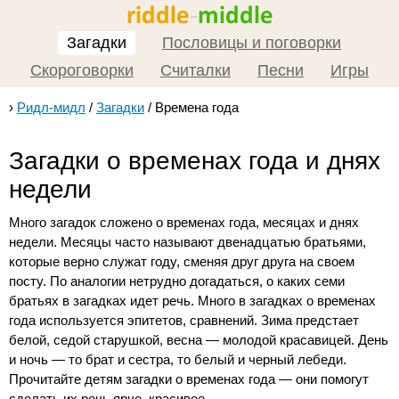
Загадки
Пословицы и поговорки
Скороговорки
Считалки
Песни
Игры
›
Ридл-мидл
/
Загадки
/
Времена года
Загадки о временах года и днях
недели
Много загадок сложено о временах года, месяцах и днях
недели. Месяцы часто называют двенадцатью братьями,
которые верно служат году, сменяя друг друга на своем
посту. По аналогии нетрудно догадаться, о каких семи
братьях в загадках идет речь. Много в загадках о временах
года используется эпитетов, сравнений. Зима предстает
белой, седой старушкой, весна — молодой красавицей. День
и ночь — то брат и сестра, то белый и черный лебеди.
Прочитайте детям загадки о временах года — они помогут