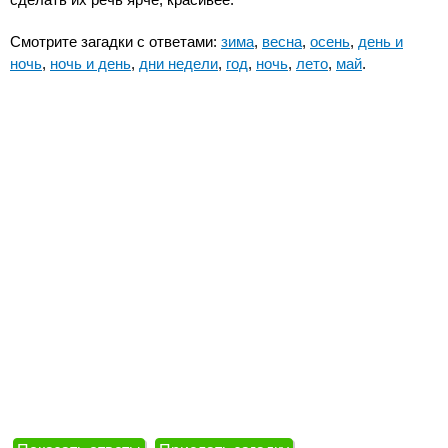
сделать их речь ярче, красивее.
Смотрите загадки с ответами:
зима
,
весна
,
осень
,
день и
ночь
,
ночь и день
,
дни недели
,
год
,
ночь
,
лето
,
май
.