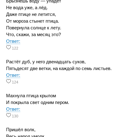
Брызнешь воду — упадёт
Не вода уже, а лёд.
Даже птице не летится,
От мороза стынет птица.
Повернула солнце к лету.
Что, скажи, за месяц это?
Ответ:
122
Растёт дуб, у него двенадцать суков,
Пятьдесят две ветки, на каждой по семь листьев.
Ответ:
124
Махнула птица крылом
И покрыла свет одним пером.
Ответ:
130
Пришёл волк,
Весь народ умолк,