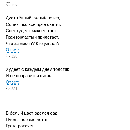
132
Дует тёплый южный ветер,
Солнышко всё ярче светит,
Снег худеет, мякнет, тает.
Грач горластый прилетает.
Что за месяц? Кто узнает?
Ответ:
125
Худеет с каждым днём толстяк
И не поправится никак.
Ответ:
231
В белый цвет оделся сад,
Пчёлы первые летят,
Гром грохочет.