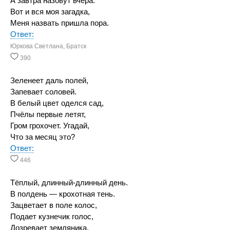
А завтра назовут вчера.
Вот и вся моя загадка,
Меня назвать пришла пора.
Ответ:
Юркова Светлана, Братск
390
Зеленеет даль полей,
Запевает соловей.
В белый цвет оделся сад,
Пчёлы первые летят,
Гром грохочет. Угадай,
Что за месяц это?
Ответ:
446
Тёплый, длинный-длинный день.
В полдень — крохотная тень.
Зацветает в поле колос,
Подает кузнечик голос,
Дозревает земляника.