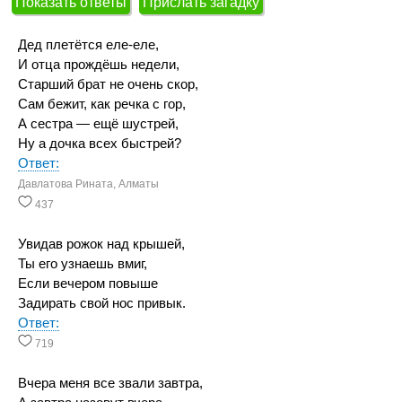
Показать ответы
Прислать загадку
Дед плетётся еле-еле,
И отца прождёшь недели,
Старший брат не очень скор,
Сам бежит, как речка с гор,
А сестра — ещё шустрей,
Ну а дочка всех быстрей?
Ответ:
Давлатова Рината, Алматы
437
Увидав рожок над крышей,
Ты его узнаешь вмиг,
Если вечером повыше
Задирать свой нос привык.
Ответ:
719
Вчера меня все звали завтра,