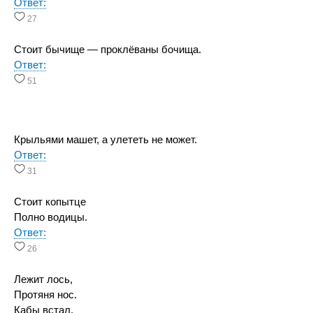
Ответ:
27
Стоит бычище — проклёваны бочища.
Ответ:
51
Крыльями машет, а улететь не может.
Ответ:
31
Стоит копытце
Полно водицы.
Ответ:
26
Лежит лось,
Протяня нос.
Кабы встал,