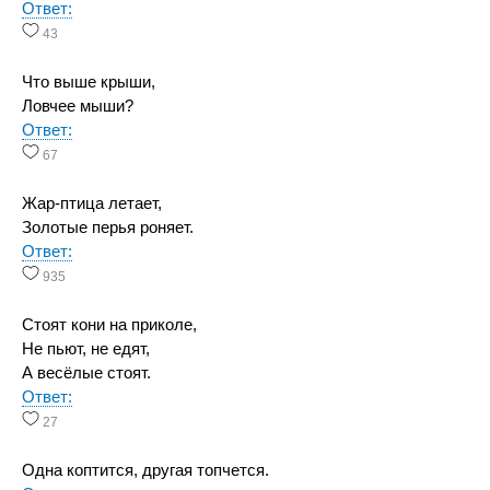
Ответ:
43
Что выше крыши,
Ловчее мыши?
Ответ:
67
Жар-птица летает,
Золотые перья роняет.
Ответ:
935
Стоят кони на приколе,
Не пьют, не едят,
А весёлые стоят.
Ответ:
27
Одна коптится, другая топчется.