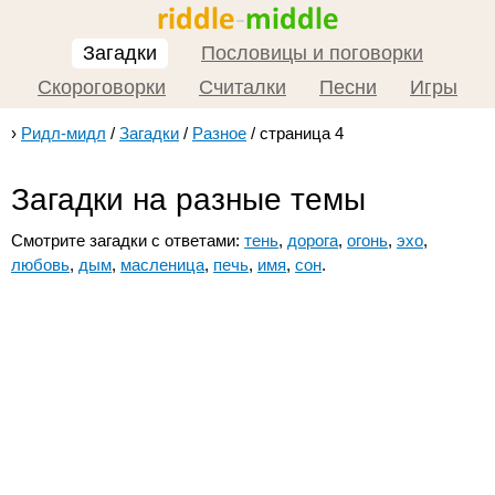
Загадки
Пословицы и поговорки
Скороговорки
Считалки
Песни
Игры
›
Ридл-мидл
/
Загадки
/
Разное
/
страница 4
Загадки на разные темы
Смотрите загадки с ответами:
тень
,
дорога
,
огонь
,
эхо
,
любовь
,
дым
,
масленица
,
печь
,
имя
,
сон
.