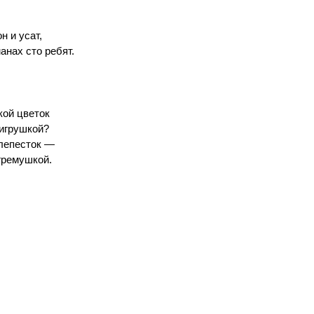
н и усат,
анах сто ребят.
кой цветок
игрушкой?
лепесток —
гремушкой.