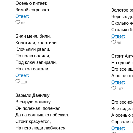
Осенью питает,
Зимой согревает.
Золотое р
Ответ:
Чёрных до
Сколько ч
82
Столько б
Били меня, били,
Ответ:
Колотили, колотили,
96
Клочьями рвали,
По полю валяли,
Стоит Ант
Под ключ запирали,
На одной 
На стол сажали.
Его все ищ
Ответ:
А он не от
Ответ:
110
107
Зарыли Данилку
В сырую могилку.
Его весно
Он полежал, полежал
Все видел
Да на солнышко побежал.
А осенью 
Стоит красуется,
Сорвали в
На него люди любуются.
Ответ: