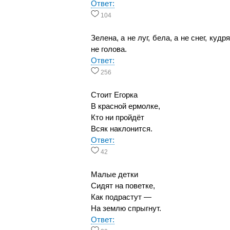
Ответ:
104
Зелена, а не луг, бела, а не снег, кудря
не голова.
Ответ:
256
Стоит Егорка
В красной ермолке,
Кто ни пройдёт
Всяк наклонится.
Ответ:
42
Малые детки
Сидят на поветке,
Как подрастут —
На землю спрыгнут.
Ответ: