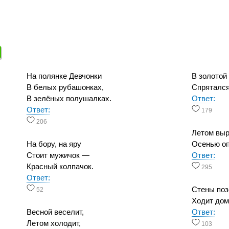
На полянке Девчонки
В золотой
В белых рубашонках,
Спрятался
В зелёных полушалках.
Ответ:
Ответ:
179
206
Летом выр
На бору, на яру
Осенью оп
Стоит мужичок —
Ответ:
Красный колпачок.
295
Ответ:
Стены поз
52
Ходит дом
Весной веселит,
Ответ:
Летом холодит,
103