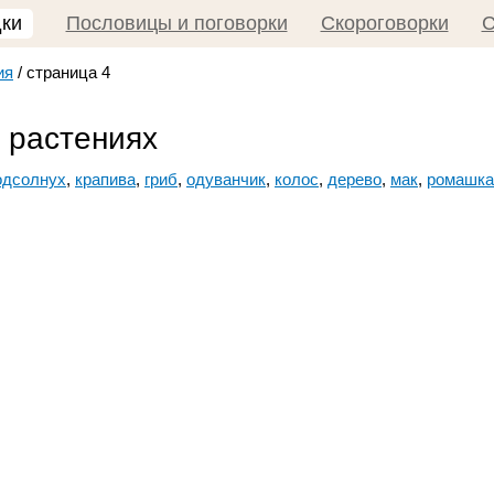
дки
Пословицы и поговорки
Скороговорки
С
ия
/
страница 4
и растениях
одсолнух
,
крапива
,
гриб
,
одуванчик
,
колос
,
дерево
,
мак
,
ромашка