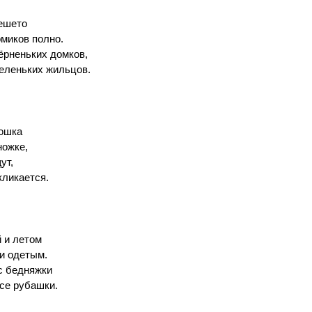
ешето
миков полно.
ёрненьких домков,
еленьких жильцов.
ошка
ножке,
ут,
кликается.
й и летом
и одетым.
с бедняжки
се рубашки.