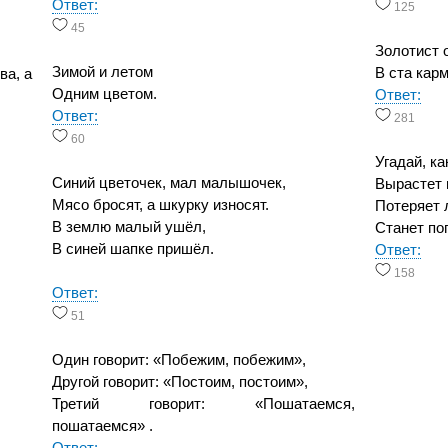
Ответ:
125
45
Золотист о
Зимой и летом
В ста карм
ва, а
Одним цветом.
Ответ:
Ответ:
281
60
Угадай, ка
Синий цветочек, мал малышочек,
Вырастет 
Мясо бросят, а шкурку износят.
Потеряет 
В землю малый ушёл,
Станет по
В синей шапке пришёл.
Ответ:
158
Ответ:
51
Один говорит: «Побежим, побежим»,
Другой говорит: «Постоим, постоим»,
Третий говорит: «Пошатаемся,
пошатаемся» .