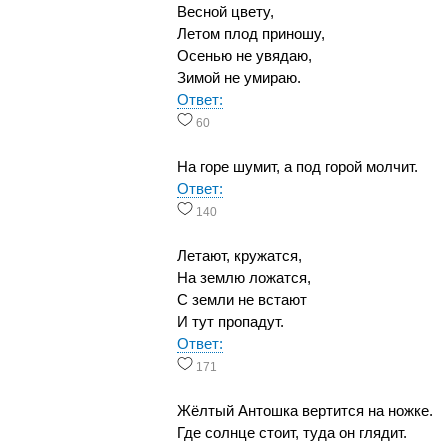
Весной цвету,
Летом плод приношу,
Осенью не увядаю,
Зимой не умираю.
Ответ:
60
На горе шумит, а под горой молчит.
Ответ:
140
Летают, кружатся,
На землю ложатся,
С земли не встают
И тут пропадут.
Ответ:
171
Жёлтый Антошка вертится на ножке.
Где солнце стоит, туда он глядит.