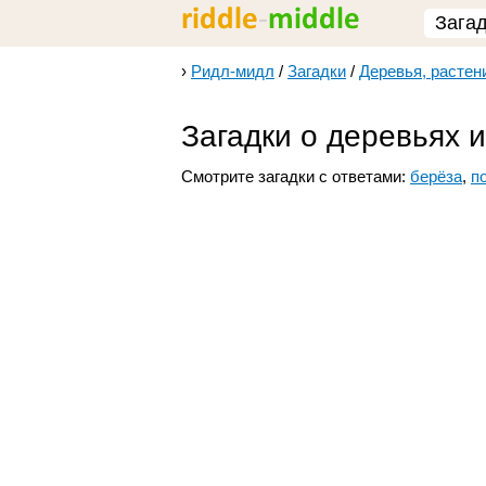
Зага
›
Ридл-мидл
/
Загадки
/
Деревья, растен
Загадки о деревьях 
Смотрите загадки с ответами:
берёза
,
п