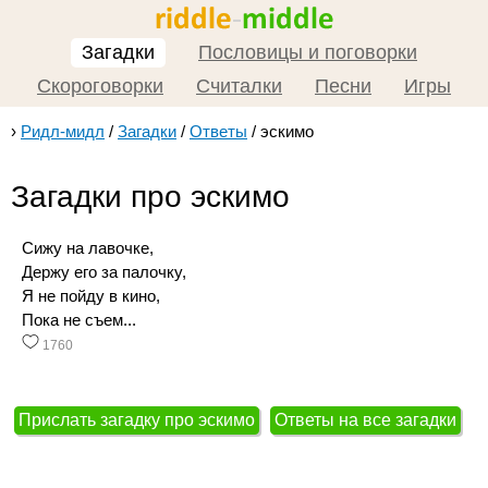
Загадки
Пословицы и поговорки
Скороговорки
Считалки
Песни
Игры
›
Ридл-мидл
/
Загадки
/
Ответы
/
эскимо
Загадки про эскимо
Сижу на лавочке,
Держу его за палочку,
Я не пойду в кино,
Пока не съем...
1760
Прислать загадку про эскимо
Ответы на все загадки