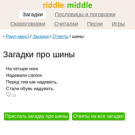
Загадки
Пословицы и поговорки
Скороговорки
Считалки
Песни
Игры
›
Ридл-мидл
/
Загадки
/
Ответы
/
шины
Загадки про шины
На четыре ноги
Надевали сапоги.
Перед тем как надевать,
Стали обувь надувать.
23
Прислать загадку про шины
Ответы на все загадки