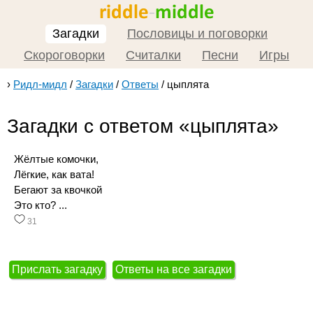
Загадки
Пословицы и поговорки
Скороговорки
Считалки
Песни
Игры
›
Ридл-мидл
/
Загадки
/
Ответы
/
цыплята
Загадки с ответом «цыплята»
Жёлтые комочки,
Лёгкие, как вата!
Бегают за квочкой
Это кто? ...
31
Прислать загадку
Ответы на все загадки