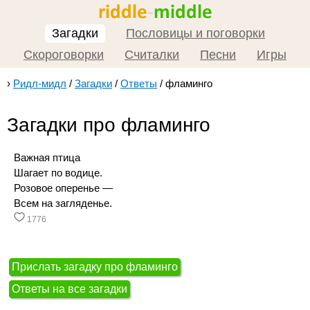
Загадки
Пословицы и поговорки
Скороговорки
Считалки
Песни
Игры
›
Ридл-мидл
/
Загадки
/
Ответы
/
фламинго
Загадки про фламинго
Важная птица
Шагает по водице.
Розовое оперенье —
Всем на загляденье.
1776
Прислать загадку про фламинго
Ответы на все загадки