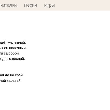
читалки
Песни
Игры
идёт железный.
ик он полезный.
и за собой,
едёт с весной.
ая да на край,
ный каравай.