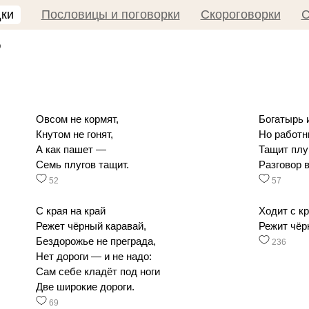
дки
Пословицы и поговорки
Скороговорки
С
р
Овсом не кормят,
Богатырь 
Кнутом не гонят,
Но работн
А как пашет —
Тащит плуг
Семь плугов тащит.
Разговор в
52
57
С края на край
Ходит с кр
Режет чёрный каравай,
Режит чёр
Бездорожье не преграда,
236
Нет дороги — и не надо:
Сам себе кладёт под ноги
Две широкие дороги.
69