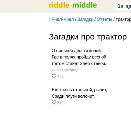
Зага
›
Ридл-мидл
/
Загадки
/
Ответы
/
тракто
Загадки про трактор
Я сильней десяти коней.
Где в полях пройду весной —
Летом станет хлеб стеной.
хиниев магомед
324
Едет конь стальной, рычит,
Сзади плуги волочит.
519