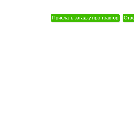
Прислать загадку про трактор
Отве