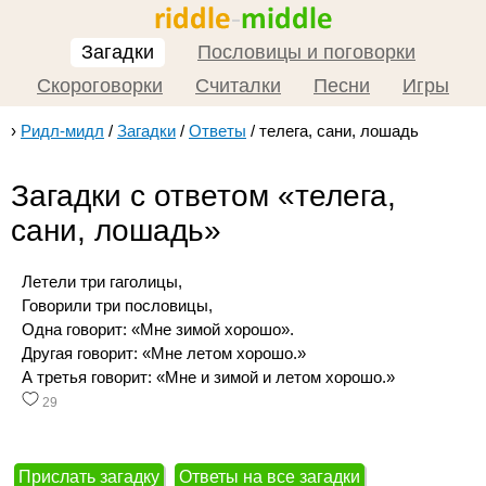
Загадки
Пословицы и поговорки
Скороговорки
Считалки
Песни
Игры
›
Ридл-мидл
/
Загадки
/
Ответы
/
телега, сани, лошадь
Загадки с ответом «телега,
сани, лошадь»
Летели три гаголицы,
Говорили три пословицы,
Одна говорит: «Мне зимой хорошо».
Другая говорит: «Мне летом хорошо.»
А третья говорит: «Мне и зимой и летом хорошо.»
29
Прислать загадку
Ответы на все загадки