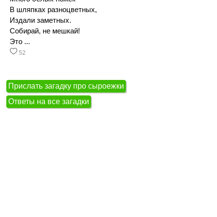
В шляпках разноцветных,
Издали заметных.
Собирай, не мешкай!
Это ...
52
Прислать загадку про сыроежки
Ответы на все загадки