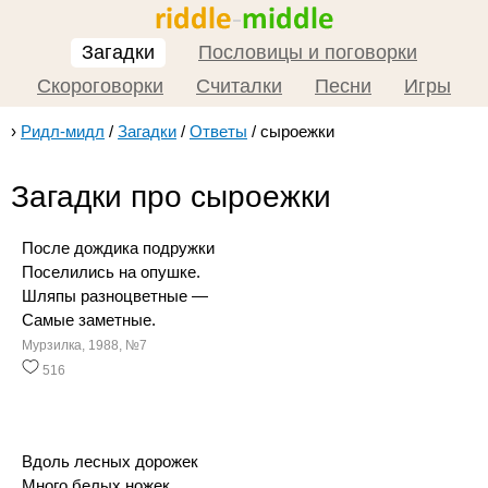
Загадки
Пословицы и поговорки
Скороговорки
Считалки
Песни
Игры
›
Ридл-мидл
/
Загадки
/
Ответы
/
сыроежки
Загадки про сыроежки
После дождика подружки
Поселились на опушке.
Шляпы разноцветные —
Самые заметные.
Мурзилка, 1988, №7
516
Вдоль лесных дорожек
Много белых ножек