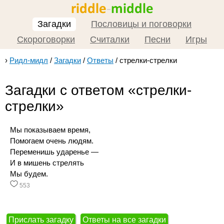
Загадки
Пословицы и поговорки
Скороговорки
Считалки
Песни
Игры
›
Ридл-мидл
/
Загадки
/
Ответы
/
стрелки-стрелки
Загадки с ответом «стрелки-
стрелки»
Мы показываем время,
Помогаем очень людям.
Переменишь ударенье —
И в мишень стрелять
Мы будем.
553
Прислать загадку
Ответы на все загадки