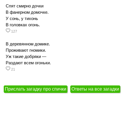
Спят смирно дочки
В фанерном домочке.
У сонь, у тихонь
В головках огонь.
127
В деревянном домике.
Проживают гномики.
Уж такие добряки —
Раздают всем огоньки.
21
Прислать загадку про спички
Ответы на все загадки