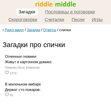
Загадки
Пословицы и поговорки
Скороговорки
Считалки
Песни
Игры
›
Ридл-мидл
/
Загадки
/
Ответы
/
спички
Загадки про спички
Огненные гномики
Живут в картонном домике.
Лимачко Лиза, Кемерово
1979
В маленьком амбаре
Держат сто пожаров.
45