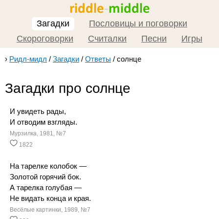
Загадки
Пословицы и поговорки
Скороговорки
Считалки
Песни
Игры
›
Ридл-мидл
/
Загадки
/
Ответы
/
солнце
Загадки про солнце
И увидеть рады,
И отводим взгляды.
Мурзилка, 1981, №7
1822
На тарелке колобок —
Золотой горячий бок.
А тарелка голубая —
Не видать конца и края.
Весёлые картинки, 1989, №7