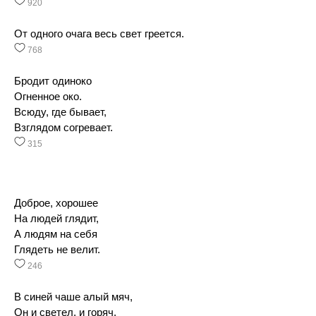
920
От одного очага весь свет греется.
768
Бродит одиноко
Огненное око.
Всюду, где бывает,
Взглядом согревает.
315
Доброе, хорошее
На людей глядит,
А людям на себя
Глядеть не велит.
246
В синей чаше алый мяч,
Он и светел, и горяч.