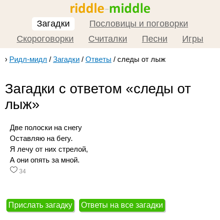
Загадки
Пословицы и поговорки
Скороговорки
Считалки
Песни
Игры
›
Ридл-мидл
/
Загадки
/
Ответы
/
следы от лыж
Загадки с ответом «следы от
лыж»
Две полоски на снегу
Оставляю на бегу.
Я лечу от них стрелой,
А они опять за мной.
34
Прислать загадку
Ответы на все загадки