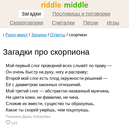
Загадки
Пословицы и поговорки
Скороговорки
Считалки
Песни
Игры
›
Ридл-мидл
/
Загадки
/
Ответы
/
скорпион
Загадки про скорпиона
Мой первый слог проворней всех слывёт по праву —
Он очень быстр на руку, ногу и расправу;
Второй мой слог есть плод окружности решений —
Её с диаметром законных отношений.
Мой третий слог — абстрактно названный мужчина,
Ни цвета кожи, ни фамилии, ни чина.
Сложив их вместе, существо ты образуешь,
Какое ты скорей умрёшь, чем поцелуешь.
Пашнина Даша, Хабаровск
133