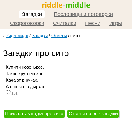
Загадки
Пословицы и поговорки
Скороговорки
Считалки
Песни
Игры
›
Ридл-мидл
/
Загадки
/
Ответы
/
сито
Загадки про сито
Купили новенькое,
Такое кругленькое,
Качают в руках,
А оно всё в дырках.
151
Прислать загадку про сито
Ответы на все загадки