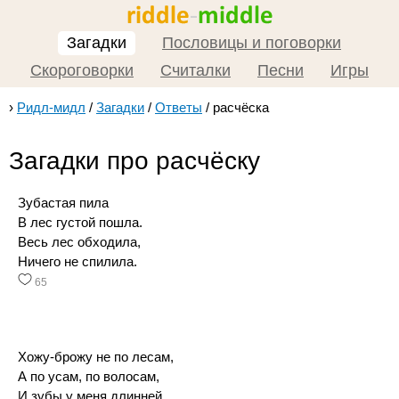
Загадки
Пословицы и поговорки
Скороговорки
Считалки
Песни
Игры
›
Ридл-мидл
/
Загадки
/
Ответы
/
расчёска
Загадки про расчёску
Зубастая пила
В лес густой пошла.
Весь лес обходила,
Ничего не спилила.
65
Хожу-брожу не по лесам,
А по усам, по волосам,
И зубы у меня длинней,