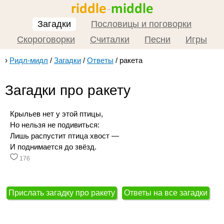
Загадки
Пословицы и поговорки
Скороговорки
Считалки
Песни
Игры
›
Ридл-мидл
/
Загадки
/
Ответы
/
ракета
Загадки про ракету
Крыльев нет у этой птицы,
Но нельзя не подивиться:
Лишь распустит птица хвост —
И поднимается до звёзд.
176
Прислать загадку про ракету
Ответы на все загадки