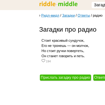
Зага
›
Ридл-мидл
/
Загадки
/
Ответы
/
радио
Загадки про радио
Стоит красивый сундучок,
Его не тронешь — он молчок,
Но стоит ручки повертеть,
Он станет говорить и петь.
194
Прислать загадку про радио
Ответ