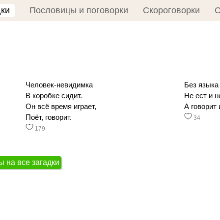
дки
Пословицы и поговорки
Скороговорки
С
Человек-невидимка
Без языка
В коробке сидит.
Не ест и н
Он всё время играет,
А говорит 
Поёт, говорит.
34
179
ы на все загадки