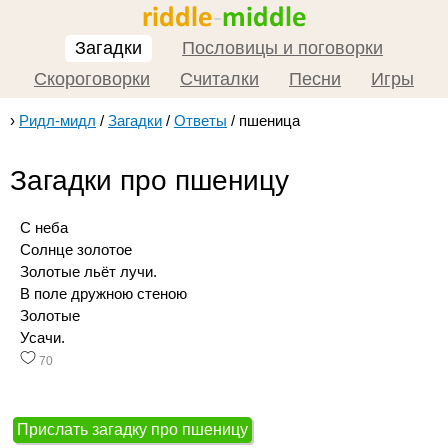
Загадки
Пословицы и поговорки
Скороговорки
Считалки
Песни
Игры
›
Ридл-мидл
/
Загадки
/
Ответы
/
пшеница
Загадки про пшеницу
С неба
Солнце золотое
Золотые льёт лучи.
В поле дружною стеною
Золотые
Усачи.
70
Прислать загадку про пшеницу