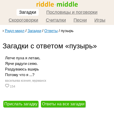
Загадки
Пословицы и поговорки
Скороговорки
Считалки
Песни
Игры
›
Ридл-мидл
/
Загадки
/
Ответы
/
пузырь
Загадки с ответом «пузырь»
Легче пуха я летаю,
Ярче радуги сеяю.
Раздуваюсь вширь
Потому что я ...?
васильева ксения, мурманск
154
Прислать загадку
Ответы на все загадки