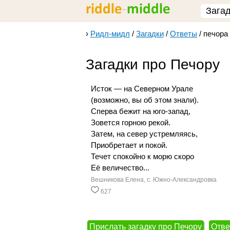
Зага
›
Ридл-мидл
/
Загадки
/
Ответы
/
печора
Загадки про Печору
Исток — на Северном Урале
(возможно, вы об этом знали).
Сперва бежит на юго-запад,
Зовется горною рекой.
Затем, на север устремляясь,
Приобретает и покой.
Течет спокойно к морю скоро
Её величество...
Вешникова Елена, с. Южно-Александровка
627
Прислать загадку про Печору
Отве