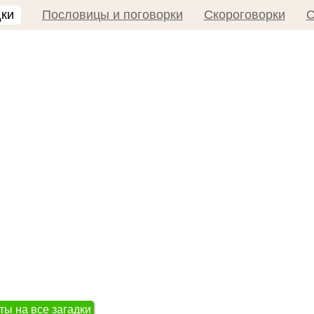
дки
Пословицы и поговорки
Скороговорки
С
ты на все загадки