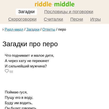
Загадки
Пословицы и поговорки
Скороговорки
Считалки
Песни
Игры
›
Ридл-мидл
/
Загадки
/
Ответы
/
перо
Загадки про перо
Что поднимает и малое дитя,
А через хату не перекинет
И сильнейший мужчина?
68
Поймаю гуся,
Пущу его в воду,
Буду им водить,
Он будет говорить.