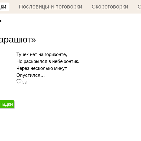
дки
Пословицы и поговорки
Скороговорки
С
ют
парашют»
Тучек нет на горизонте,
Но раскрылся в небе зонтик.
Через несколько минут
Опустился…
53
агадки