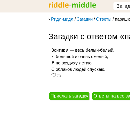
Зага
›
Ридл-мидл
/
Загадки
/
Ответы
/
параш
Загадки с ответом «
Зонтик я — весь белый-белый,
Я большой и очень смелый,
Я по воздуху летаю,
С облаков людей спускаю.
73
Прислать загадку
Ответы на все з