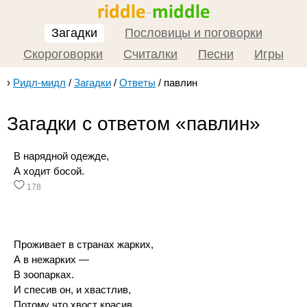
Загадки
Пословицы и поговорки
Скороговорки
Считалки
Песни
Игры
›
Ридл-мидл
/
Загадки
/
Ответы
/
павлин
Загадки с ответом «павлин»
В нарядной одежде,
А ходит босой.
178
Проживает в странах жарких,
А в нежарких —
В зоопарках.
И спесив он, и хвастлив,
Потому что хвост красив.