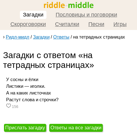
Загадки
Пословицы и поговорки
Скороговорки
Считалки
Песни
Игры
›
Ридл-мидл
/
Загадки
/
Ответы
/
на тетрадных страницах
Загадки с ответом «на
тетрадных страницах»
У сосны и ёлки
Листики — иголки.
А на каких листочках
Растут слова и строчки?
156
Прислать загадку
Ответы на все загадки