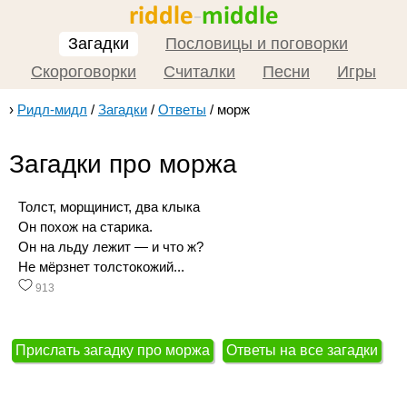
Загадки
Пословицы и поговорки
Скороговорки
Считалки
Песни
Игры
›
Ридл-мидл
/
Загадки
/
Ответы
/
морж
Загадки про моржа
Толст, морщинист, два клыка
Он похож на старика.
Он на льду лежит — и что ж?
Не мёрзнет толстокожий...
913
Прислать загадку про моржа
Ответы на все загадки