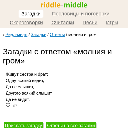
Загадки
Пословицы и поговорки
Скороговорки
Считалки
Песни
Игры
›
Ридл-мидл
/
Загадки
/
Ответы
/
молния и гром
Загадки с ответом «молния и
гром»
Живут сестра и брат:
Одну всякий видит,
Да не слышит,
Другого всякий слышит,
Да не видит.
107
Прислать загадку
Ответы на все загадки