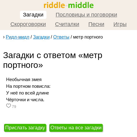
Загадки
Пословицы и поговорки
Скороговорки
Считалки
Песни
Игры
›
Ридл-мидл
/
Загадки
/
Ответы
/
метр портного
Загадки с ответом «метр
портного»
Необычная змея
На портном повисла:
У неё по всей длине
Чёрточки и числа.
79
Прислать загадку
Ответы на все загадки