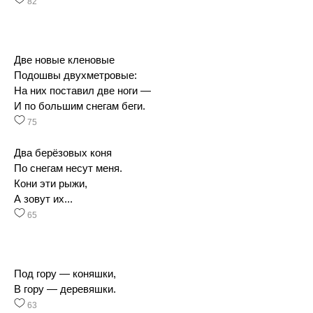
82
Две новые кленовые
Подошвы двухметровые:
На них поставил две ноги —
И по большим снегам беги.
75
Два берёзовых коня
По снегам несут меня.
Кони эти рыжи,
А зовут их...
65
Под гору — коняшки,
В гору — деревяшки.
63