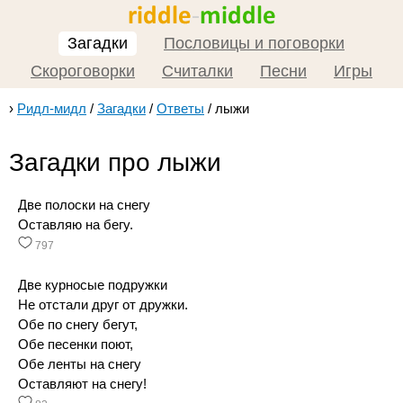
Загадки
Пословицы и поговорки
Скороговорки
Считалки
Песни
Игры
›
Ридл-мидл
/
Загадки
/
Ответы
/
лыжи
Загадки про лыжи
Две полоски на снегу
Оставляю на бегу.
797
Две курносые подружки
Не отстали друг от дружки.
Обе по снегу бегут,
Обе песенки поют,
Обе ленты на снегу
Оставляют на снегу!