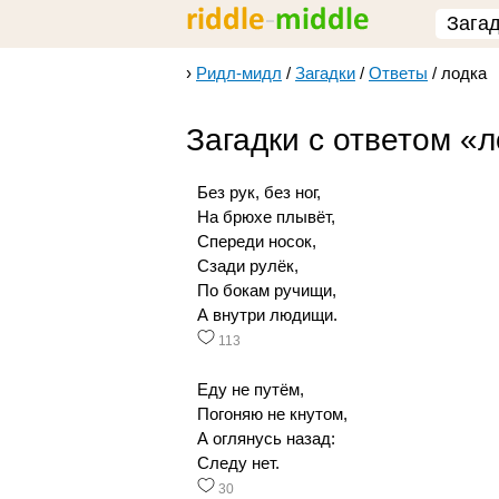
Зага
›
Ридл-мидл
/
Загадки
/
Ответы
/
лодка
Загадки с ответом «
Без рук, без ног,
На брюхе плывёт,
Спереди носок,
Сзади рулёк,
По бокам ручищи,
А внутри людищи.
113
Еду не путём,
Погоняю не кнутом,
А оглянусь назад:
Следу нет.
30