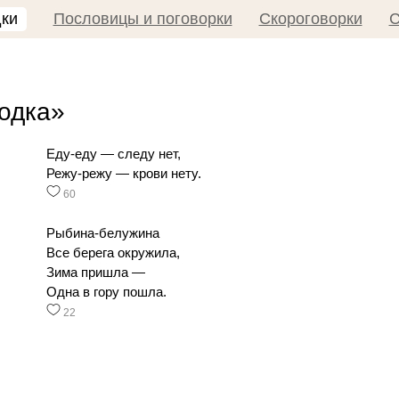
дки
Пословицы и поговорки
Скороговорки
С
лодка»
Еду-еду — следу нет,
Режу-режу — крови нету.
60
Рыбина-белужина
Все берега окружила,
Зима пришла —
Одна в гору пошла.
22