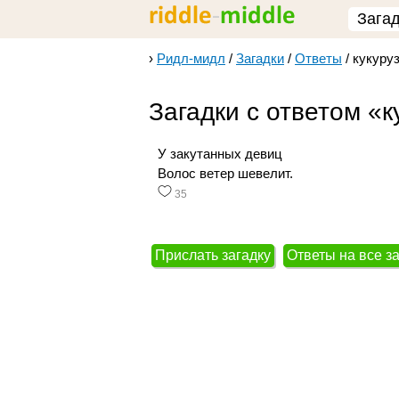
Зага
›
Ридл-мидл
/
Загадки
/
Ответы
/
кукуру
Загадки с ответом «к
У закутанных девиц
Волос ветер шевелит.
35
Прислать загадку
Ответы на все з