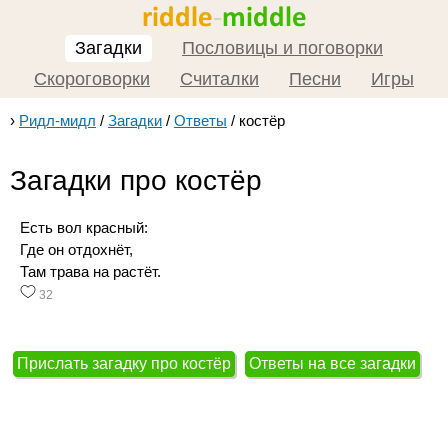
Загадки
Пословицы и поговорки
Скороговорки
Считалки
Песни
Игры
›
Ридл-мидл
/
Загадки
/
Ответы
/
костёр
Загадки про костёр
Есть вол красный:
Где он отдохнёт,
Там трава на растёт.
32
Прислать загадку про костёр
Ответы на все загадки