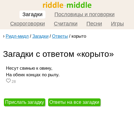
Загадки
Пословицы и поговорки
Скороговорки
Считалки
Песни
Игры
›
Ридл-мидл
/
Загадки
/
Ответы
/
корыто
Загадки с ответом «корыто»
Несут свинью к овину,
На обеих концах по рылу.
28
Прислать загадку
Ответы на все загадки