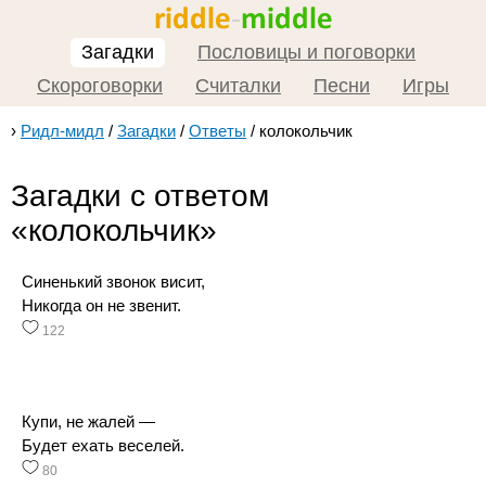
Загадки
Пословицы и поговорки
Скороговорки
Считалки
Песни
Игры
›
Ридл-мидл
/
Загадки
/
Ответы
/
колокольчик
Загадки с ответом
«колокольчик»
Синенький звонок висит,
Никогда он не звенит.
122
Купи, не жалей —
Будет ехать веселей.
80