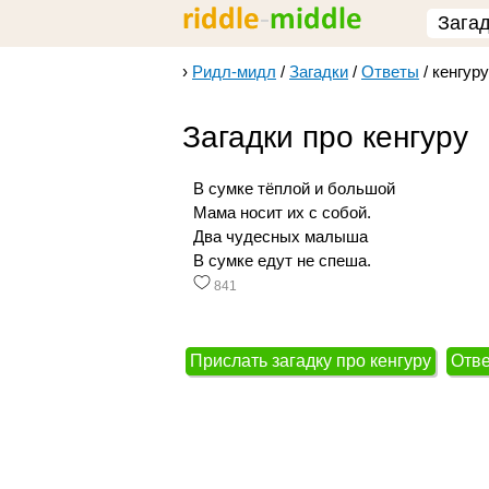
Зага
›
Ридл-мидл
/
Загадки
/
Ответы
/
кенгуру
Загадки про кенгуру
В сумке тёплой и большой
Мама носит их с собой.
Два чудесных малыша
В сумке едут не спеша.
841
Прислать загадку про кенгуру
Отве