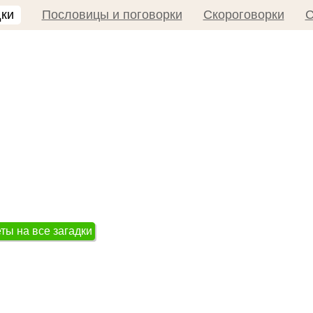
дки
Пословицы и поговорки
Скороговорки
С
ты на все загадки