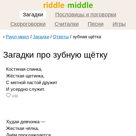
Загадки
Пословицы и поговорки
Скороговорки
Считалки
Песни
Игры
›
Ридл-мидл
/
Загадки
/
Ответы
/
зубная щётка
Загадки про зубную щётку
Костяная спинка,
Жёсткая щетинка,
С мятной пастой дружит
И усердно служит.
496
Худая девчонка —
Жесткая чёлка,
Днём прохлаждается.