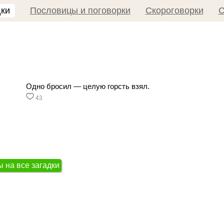
дки
Пословицы и поговорки
Скороговорки
С
Одно бросил — целую горсть взял.
43
 на все загадки