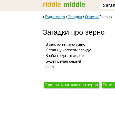
Зага
›
Ридл-мидл
/
Загадки
/
Ответы
/
зерно
Загадки про зерно
В землю тёплую уйду,
К солнцу колосом взойду,
В нём тогда таких, как я,
Будет целая семья!
59
Прислать загадку про зерно
Ответы