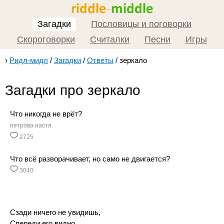
Загадки
Пословицы и поговорки
Скороговорки
Считалки
Песни
Игры
›
Ридл-мидл
/
Загадки
/
Ответы
/
зеркало
Загадки про зеркало
Что никогда не врёт?
петрова настя
2725
Что всё разворачивает, но само не двигается?
3040
Сзади ничего не увидишь,
Спереди его видно.