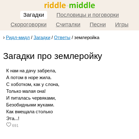
Загадки
Пословицы и поговорки
Скороговорки
Считалки
Песни
Игры
›
Ридл-мидл
/
Загадки
/
Ответы
/
землеройка
Загадки про землеройку
К нам на дачу забрела,
А потом в норе жила.
С хоботком, как у слона,
Только малая она!
И питалась червяками,
Безобидными жуками.
Как вмещала столько
Эта...!
691