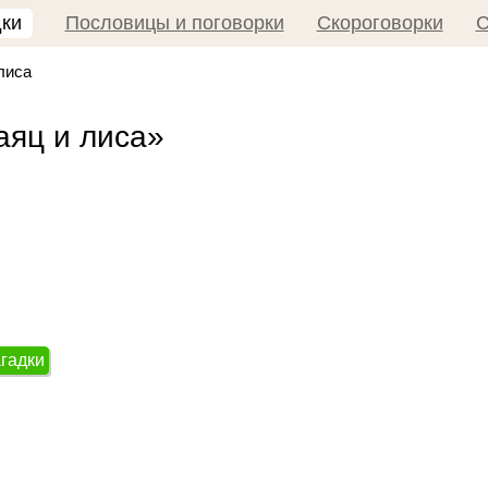
дки
Пословицы и поговорки
Скороговорки
С
лиса
аяц и лиса»
агадки