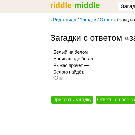
Зага
›
Ридл-мидл
/
Загадки
/
Ответы
/
заяц и 
Загадки с ответом «з
Белый на белом
Написал, где бегал.
Рыжая прочёт —
Белого найдёт.
30
Прислать загадку
Ответы на все з