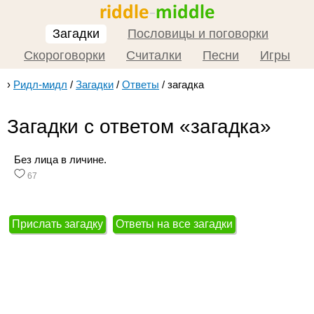
Загадки
Пословицы и поговорки
Скороговорки
Считалки
Песни
Игры
›
Ридл-мидл
/
Загадки
/
Ответы
/
загадка
Загадки с ответом «загадка»
Без лица в личине.
67
Прислать загадку
Ответы на все загадки