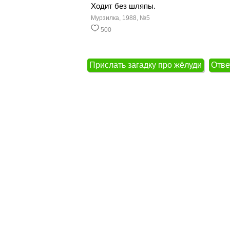
Ходит без шляпы.
Мурзилка, 1988, №5
500
Прислать загадку про жёлуди
Отве