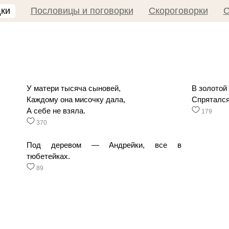
дки
Пословицы и поговорки
Скороговорки
С
У матери тысяча сыновей,
В золотой
Каждому она мисочку дала,
Спрятался
А себе не взяла.
179
370
Под деревом — Андрейки, все в
тюбетейках.
89