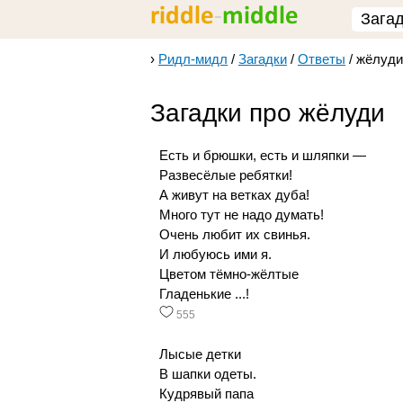
Зага
›
Ридл-мидл
/
Загадки
/
Ответы
/
жёлуди
Загадки про жёлуди
Есть и брюшки, есть и шляпки —
Развесёлые ребятки!
А живут на ветках дуба!
Много тут не надо думать!
Очень любит их свинья.
И любуюсь ими я.
Цветом тёмно-жёлтые
Гладенькие ...!
555
Лысые детки
В шапки одеты.
Кудрявый папа