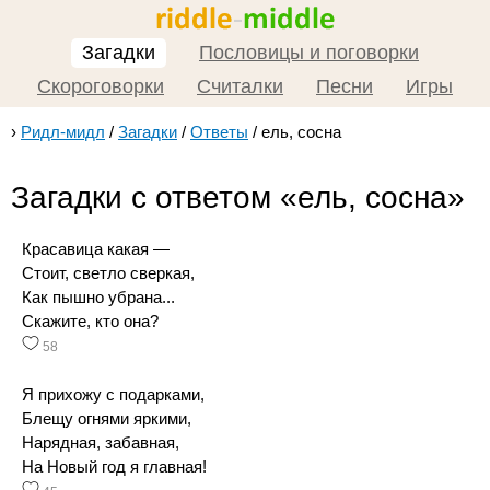
Загадки
Пословицы и поговорки
Скороговорки
Считалки
Песни
Игры
›
Ридл-мидл
/
Загадки
/
Ответы
/
ель, сосна
Загадки с ответом «ель, сосна»
Красавица какая —
Стоит, светло сверкая,
Как пышно убрана...
Скажите, кто она?
58
Я прихожу с подарками,
Блещу огнями яркими,
Нарядная, забавная,
На Новый год я главная!