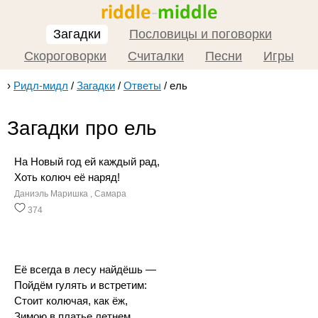
Загадки
Пословицы и поговорки
Скороговорки
Считалки
Песни
Игры
›
Ридл-мидл
/
Загадки
/
Ответы
/
ель
Загадки про ель
На Новый год ей каждый рад,
Хоть колюч её наряд!
Даниэль Маришка , Самара
374
Её всегда в лесу найдёшь —
Пойдём гулять и встретим:
Стоит колючая, как ёж,
Зимою в платье летнем.