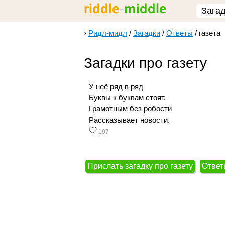
Зага
›
Ридл-мидл
/
Загадки
/
Ответы
/
газета
Загадки про газету
У неё ряд в ряд
Буквы к буквам стоят.
Грамотным без робости
Рассказывает новости.
197
Прислать загадку про газету
Ответ