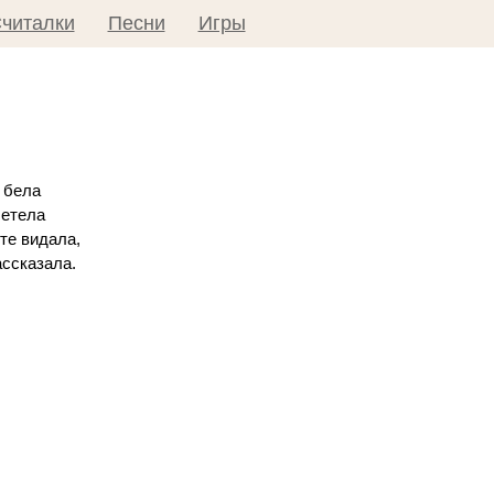
читалки
Песни
Игры
 бела
летела
те видала,
ассказала.