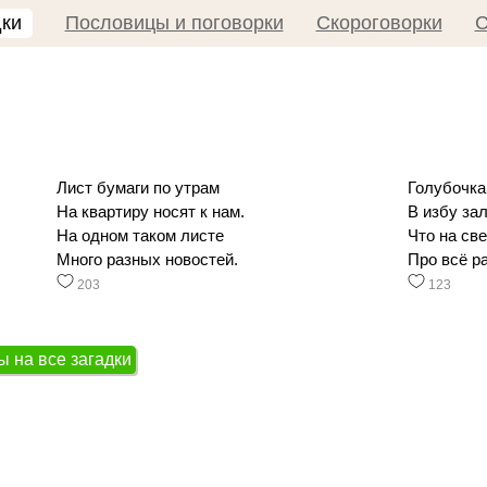
дки
Пословицы и поговорки
Скороговорки
С
Лист бумаги по утрам
Голубочка
На квартиру носят к нам.
В избу за
На одном таком листе
Что на све
Много разных новостей.
Про всё р
203
123
ы на все загадки