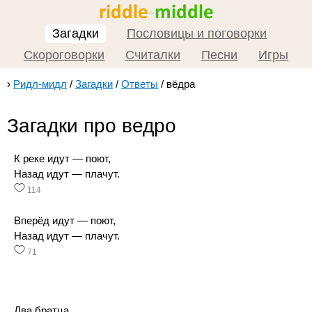
Загадки
Пословицы и поговорки
Скороговорки
Считалки
Песни
Игры
›
Ридл-мидл
/
Загадки
/
Ответы
/
вёдра
Загадки про ведро
К реке идут — поют,
Назад идут — плачут.
114
Вперёд идут — поют,
Назад идут — плачут.
71
Два братца