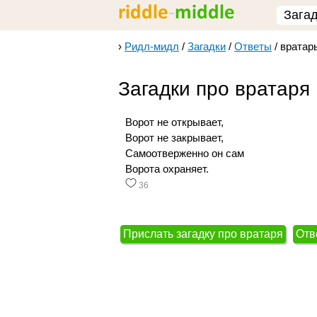
Зага
›
Ридл-мидл
/
Загадки
/
Ответы
/
вратар
Загадки про вратаря
Ворот не открывает,
Ворот не закрывает,
Самоотверженно он сам
Ворота охраняет.
36
Прислать загадку про вратаря
Отв