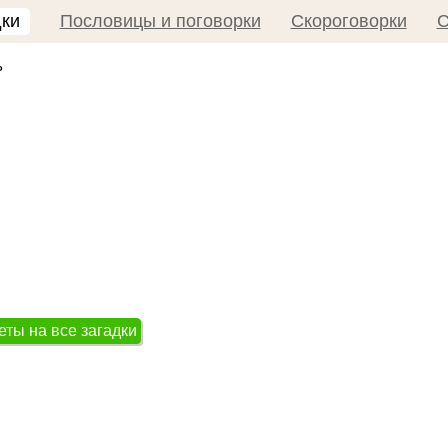
дки
Пословицы и поговорки
Скороговорки
С
ь
еты на все загадки