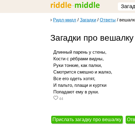
Зага
›
Ридл-мидл
/
Загадки
/
Ответы
/
вешалк
Загадки про вешалку
Длинный парень у стены,
Кости с рёбрами видны,
Руки тонкие, как палки,
Смотрится смешно и жалко,
Все его одеть хотят,
И пальто, плащи и куртки
Попадают ему в руки.
44
Прислать загадку про вешалку
Отв