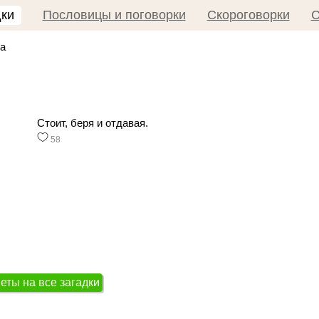
дки
Пословицы и поговорки
Скороговорки
С
а
Стоит, беря и отдавая.
58
еты на все загадки