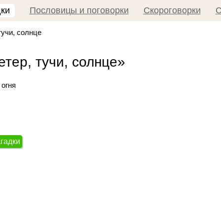
дки
Пословицы и поговорки
Скороговорки
С
тучи, солнце
етер, тучи, солнце»
 огня
агадки