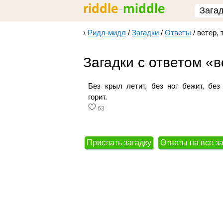
Зага
›
Ридл-мидл
/
Загадки
/
Ответы
/
ветер, 
Загадки с ответом «в
Без крыл летит, без ног бежит, без
горит.
63
Прислать загадку
Ответы на все з